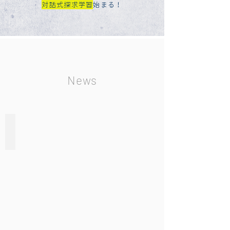
対話式探求学習
始まる！
News
優秀海外大学生ホームステイ先募集
来
日
す
る
海
外
大
学
生
の
ホ
ー
ム