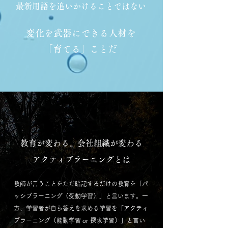
最新用語を追いかけることではない
変化を武器にできる人材を
「育てる」ことだ
教育が変わる、会社組織が変わる
アクティブラーニングとは
教師が言うことをただ暗記するだけの教育を「パ
ッシブラーニング（受動学習）」と言います。一
方、学習者が自ら答えを求める学習を「アクティ
ブラーニング（能動学習 or 探求学習）」と言い