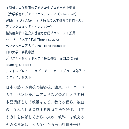
文科省
：大学教育のデジタル化プロジェクト委員
（大学教育のデジライニシアティブ（Scheem-D）～
With コロナ/ After コロナ時代の大学教育の創造～ステ
アリングコミッティ・メンバー）
経済産業省：社会人基礎力育成プロジェクト委員
ハーバード大学：Full Time Instructor
ペンシルバニア大学：Full Time Instructor
山口大学：客員教授
デジタルハリウッド大学：特任教授 元CLO(Chief
Learning Officer）
アントレプレナー・オブ・ザ・イヤー：グロース部門セ
ミファイナリスト
日本の塾・予備校で指導後、渡米。ハーバード
大学、ペンシルバニア大学などの名門大学で日
本語講師として教鞭をとる。教える傍ら、独自
の「学ぶ力」を育成する教育手法を開発。「学
ぶ力」を伸ばしてから本来の「教科」を教える
その指導法は、米大学生から高い評価を受け、