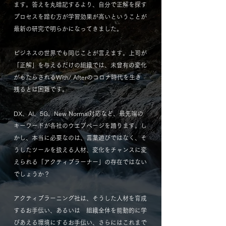
ます。答えを丸暗記するより、自分で正解を探す
プロセスを踏む方が学習効果が高いということが
最新の研究で明らかになってきました。
ビジネスの世界でも同じことが言えます。上司が
「正解」を与えるだけの組織では、未曾有の変化
がもたらされるWith/ Afterのコロナ時代を生き
残るとは困難です。
DX、AI、5G、New Normal対応など、最先端の
キーワードが各社のウエブページを踊ります。し
かし、本当に必要なのは、言葉遊びではなく、そ
うしたツールを扱える人材、変化をチャンスに変
えられる「アクティブラーナー」の存在ではない
でしょうか？
アクティブラーニング社は、そうした人材を育成
するお手伝い、あるいは 組織全体を能動的に学
びあえる環境にするお手伝い、さらにはこれまで