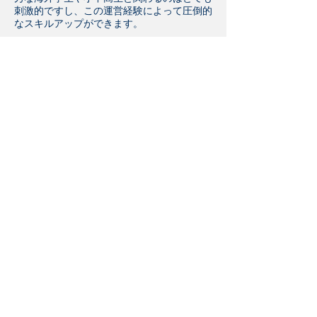
刺激的ですし、この運営経験によって圧倒的
なスキルアップができます。
​あなたが切り拓くなにか
その他にもAL社では様々なプロジェクトが
進行中です。
たとえば、人の成長を支援するAL社独自の
コンテンツを活かした新たなビジネスが動き
始めています。「メディア運営に興味があ
る」「写真や動画の編集をしたい」人にピッ
タリのプロジェクトです。
またAL社は「能動性」を軸として常に新し