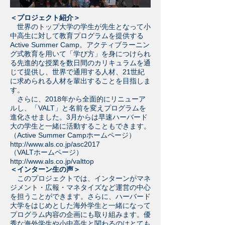
＜プロジェクト紹介＞
世界のトップ大学の学生が先生となって小
中高生に対して教育プログラムを提供する
Active Summer Camp。アクティブラーニン
グ式教育を用いて「学び方」を身につけられ
る先進的な授業を数日間のカリキュラムを通
じて提供し、世界で通用する人材、21世紀
に求められる人材を輩出することを目指しま
す。
さらに、2018年から全面的にリニューア
ルし、「VALT」と名前を変えプログラムを
進化させました。3月からは早速ハーバード
大の学生と一緒に活動することもできます。
（Active Summer Campホームページ）
http://www.als.co.jp/asc2017
（VALTホームページ）
http://www.als.co.jp/valttop
＜インターン生の声＞
このプロジェクトでは、インターンがマネ
ジメント・広報・マネタイズなど運営の中心
を担うことができます。さらに、ハーバード
大学をはじめとした海外学生と一緒になって
プログラム内容の企画にも取り組みます。優
秀な海外学生や小中高生と関わるのはとても