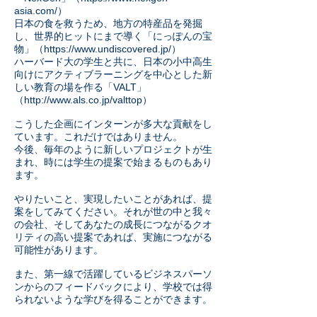
asia.com/
）
日本の食を救うため、地方の特産品を発掘
し、世界的ヒットにまで導く「にっぽんの宝
物」（
https://www.undiscovered.jp/
）
ハーバード大の学生と共に、日本の小中高生
向けにアクティブラーニングを中心とした新
しい教育の場を作る「
VALT
」
（
http://www.als.co.jp/valttop
）
こうした企画にインターンが多大な貢献をし
ています。これだけではありません。
今後、毎年のように新しいプロジェクトが生
まれ、時には学生の提案で始まるものもあり
ます。
やりたいこと、実現したいことがあれば、提
案をしてみてください。それが世の中と我々
の会社、そしてあなたの成長につながるクオ
リティの高い提案であれば、実施につながる
可能性があります。
また、第一線で活躍しているビジネスパーソ
ンからのフィードバックにより、学校では得
られないような学びを得ることができます。