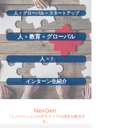
人 × グローバル × スタートアップ
人 × 教育 × グローバル
人 × ?
インターン生紹介
NexG
en
『イノベーションの力でアジアの課題を解決す
る』