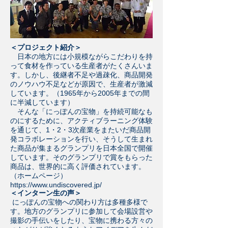
＜プロジェクト紹介＞
日本の地方には小規模ながらこだわりを持
って食材を作っている生産者がたくさんいま
す。しかし、後継者不足や過疎化、商品開発
のノウハウ不足などが原因で、生産者が激減
しています。（1965年から2005年までの間
に半減しています）
そんな「にっぽんの宝物」を持続可能なも
のにするために、アクティブラーニング体験
を通じて、1・2・3次産業をまたいだ商品開
発コラボレーションを行い、そうして生まれ
た商品が集まるグランプリを日本全国で開催
しています。そのグランプリで賞をもらった
商品は、世界的に高く評価されています。
（ホームページ）
https://www.undiscovered.jp/
＜インターン生の声＞
にっぽんの宝物への関わり方は多種多様で
す。地方のグランプリに参加して会場設営や
撮影の手伝いをしたり、宝物に携わる方々の