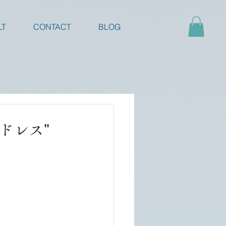
LT
CONTACT
BLOG
ドレス"