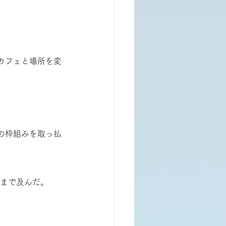
カフェと場所を変
の枠組みを取っ払
にまで及んだ。