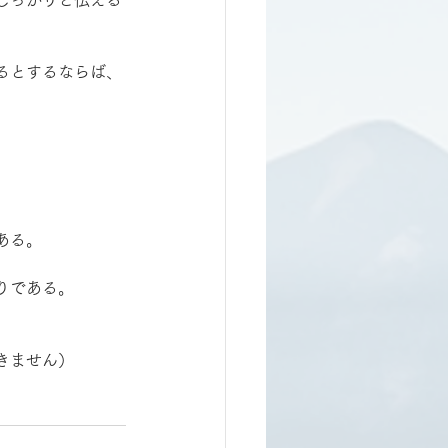
るとするならば、
ある。
りである。
きません）