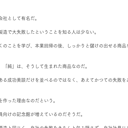
会社として有名だ。
製造で大失敗したということを知る人は少ない。
くのことを学び、本業回帰の後、しっかりと儲けの出せる商品
、「純」は、そうして生まれた商品なのだ。
ある成功美談だけを並べるのではなく、あえてかつての失敗を
を作った理由なのだという。
員向けの記念館が増えているのだそうだ。
酒造と同じく、自社の失敗をきちんと包み隠さず、自社社員に