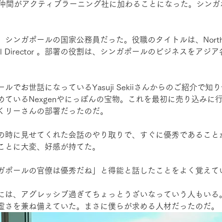
い仲間がアクティブラーニング社に加わることになった。シンガ
シンガポールの国家公務員だった。役職のタイトルは、NorthAs
のReginal Director 。部署の役割は、シンガポールのビジネスを
ルでお世話になっているYasuji Sekiiさんからのご紹介で知
めているNexgenやにっぽんの宝物。これを最初に売り込みに
くリーさんの部署だったのだ。
の時に見せてくれた会話のやり取りで、すぐに優秀であること
ことに大変、好感が持てた。
ガポールの官僚は優秀だね」と得能と話したことをよく覚えて
には、アグレッシブ過ぎてちょっとうざいなっていう人もいる
虚さを兼ね備えていた。まさに僕らが求める人材だったのだ。