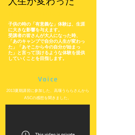
人生が変わった
テ
ー
マ
LIFETIME EXPERIENCE
に
し
子供の時の「有意義な」体験は、生涯
た
に大きな影響を与えます。
教
受講者の皆さんが大人になった時、
育
「あのキャンプで自分の人生が変わっ
手
法
た」「あそこから今の自分が始まっ
を、
た」と言って頂けるような体験を提供
企
していくことを目指します。
業、
公
的
機
Voice
関
に
導
2013夏期講習に参加した、高堰うららさんから
入、
ASCの感想を聞きました。
高
い
評
価
を
得
る。
12