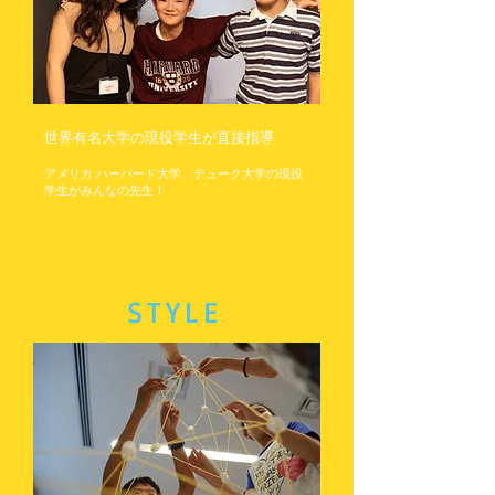
学
な
ど、
有
名
大
学
で
世界有名大学の現役学生が直接指導
語
学
アメリカ ハーバード大学、デューク大学の現役
講
学生がみんなの先生！
師
と
2
し
て
活
躍。
STYLE
米
式
の
参
加
型
授
業
を
取
り