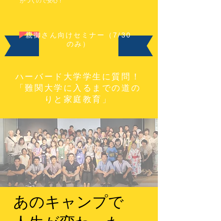
がつくので安心！
授
与
さ
れ
​親御さん向けセミナー（7/30
る。
97
のみ）
年、
ア
ク
テ
ハーバード大学学生に質問！
ィ
「難関大学に入るまでの道の
ブ
りと家庭教育」
ラ
ー
ニ
ン
グ
を
東
京
で
設
立。
「能
動
あのキャンプで
的
人
材」