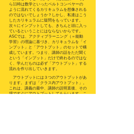
ら11時は数学といったベルトコンベヤーの
ように流れてくるカリキュラムを想像される
のではないでしょうか？しかし、私達はこう
したカリキュラムに疑問をもっています。
次々にインプットしても、きちんと頭に入っ
ているということにはならないからです。
ASCでは、アクティブラーニング（＝能動
学習）の理論に基づき、カリキュラムを「イ
ンプット」と「アウトプット」のセットで構
成しています。つまり、講師の話をただ聞く
という「インプット」だけで終わるのではな
く、学んだものは必ず「アウトプット」する
流れを作り出していきます。
アウトプットには３つのアウトプットがあ
ります。まずは「クラス内アウトプット」。
これは、講義の最中、講師の説明直後、その
場ですぐにアウトプットしてもらいます。こ
れによって学習者の集中力が高まります。次
は「クラス後アウトプット」。これは、講義
で学んだ後、自分で調査する時間をとっても
らい、それを翌日、講師やクラスメートにア
ウトプットしてもらいます。ただ学んだこと
だけではなく、自分の手で調べたことをアウ
トプットするので能動性が高まります。こう