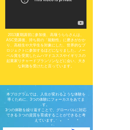
年
よ
り
タ
イ、
シ
ン
2013夏期講習に参加後、高堰うららさんは、
ガ
ポ
ASC受講後、持ち前の「能動性」に磨きがかか
ー
り、高校生や大学生を対象にした、世界的なプ
ル
ロジェクトに参加するほどになりました。ノー
な
ベル賞を受賞したムハマドユススやイギリスの
ど、
起業家リチャードブランソンなどに会い、大き
ア
な刺激を受けたと言っています。
ジ
ア
各
国
で
指
本プログラムでは、人生が変わるような体験を
導
導くために、3つの体験にフォーカスをあてま
を
開
す。
始。
3つの体験を繰り返すことで、グローバルに対応
グ
できる３つの資質を育成することができると考
ロ
えています。
ー
バ