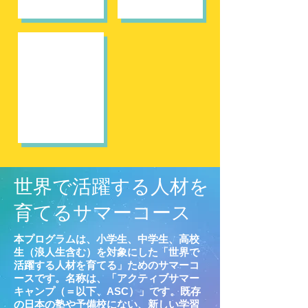
Apply
2017
概
要・
お
申
込
世界で活躍する人材を
育てる
サマーコース
本プログラムは、小学生、中学生、高校
生（浪人生含む）を対象にした「世界で
活躍する人材を育てる」ためのサマーコ
ースです。名称は、「アクティブサマー
キャンプ（＝以下、ASC）」です。
既存
の日本の塾や予備校にない、新しい学習