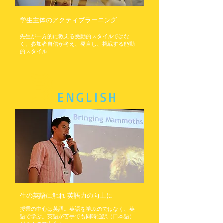
入
れ、
独
​学生主体のアクティブラーニング
自
の
先生が一方的に教える受動的スタイルではな
教
く、参加者自信が考え、発言し、挑戦する能動
育
的スタイル
手
3
法
を
開
発。
ENGLISH
ハ
ー
バ
ー
ド
大
学
よ
り
優
秀
指
導
生の英語に触れ 英語力の向上に
証
授業の中心は英語。英語を学ぶのではなく、英
書
語で学ぶ。英語が苦手でも同時通訳（日本語）
を