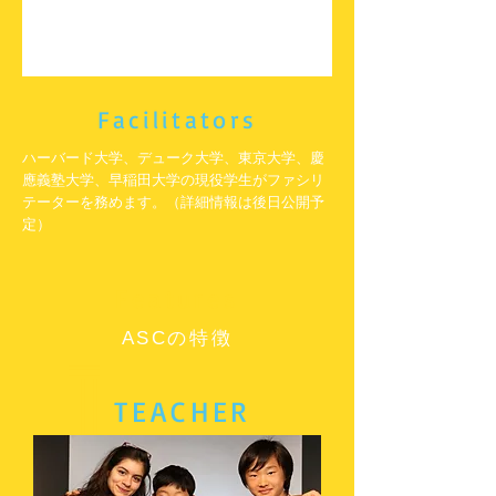
ニ
ン
グ
代
表
ハ
Facilitators
ー
バ
ー
ハーバード大学、デューク大学、東京大学、慶
ド
應義塾大学、早稲田大学の現役学生がファシリ
大
テーターを務めます。
​（詳細情報は後日公開予
学
優
定）
秀
指
導
Features
証
書
授
ASCの特徴
1
与
ハ
TEACHER
ー
バ
ー
ド
大