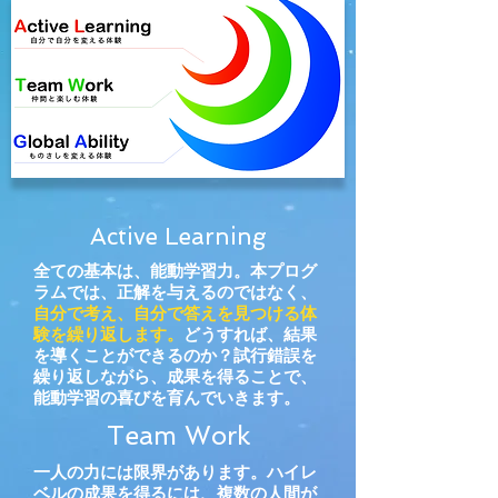
ル
に
通
用
す
る
人
材
の
育
成
に
定
Active Learning
評
が
全ての基本は、能動学習力。本プログ
あ
ラムでは、正解を与えるのではなく、
る。
自分で考え、自分で答えを見つける体
験を繰り返します。
どうすれば、結果
を導くことができるのか？試行錯誤を
繰り返しながら、成果を得ることで、
能動学習の喜びを育んでいきます。
Team Work
一人の力には限界があります。ハイレ
ベルの成果を得るには、複数の人間が