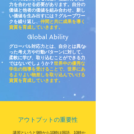
力を合わせる必要があります。自分の
価値と他者の価値を組み合わせ、新し
い価値を生み出すには？グループワー
クを繰り返し、
仲間と共に成果を導く
資質を育成していきます。
Global Ability
グローバル対応力とは、自分とは異な
った考え方や行動パターンに対して、
柔軟に学び、取り込むことができる力
ではないでしょうか？
世界中の優秀な
学生の指導を受けることで、世界にあ
るよりよい物差しを取り込んでいける
資質を育成していきます。
アウトプットの重要性
講習というと9時から10時は国語、10時か