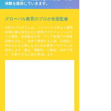
体験を提供していきます。
グローバル教育のプロが全面監修
ASCのプログラムは、ハーバード大学より優秀
指導証書を授与された教育のプロフェッショナ
ルが開発。米国著名大学、アジア各国での指導
経験を活かし、世界で通用する人材、21世紀に
求められる人材になるための教育プログラムを
提供します。鍵は「能動性」の喚起。自分で考
え、行動できる人材を育成します。
羽根 拓也
株
式
会
社
ア
ク
テ
ィ
ブ
ラ
ー