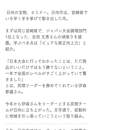
 日向の宝物、セミナー。日向市は、宮崎県で
いち早く手を挙げて動き出した市。
まずは同じ宮崎県で、ジャパン大会調理部門
1位となった、吉田 文恵さんの頑張りを披
露。学ぶべき点は「ピュアな修正向上力」と
紹介。
「日本大会に行ってわかったことは、ただ商
品がいいだけではもう勝てないということ。
一年で全国のレベルがすごく上がっていて驚
きました」
とは、民間リーダーを務めてくれている伊森 
参議さん。
今年から伊森さんをリーダーとする民間チー
ムが日向に立ち上がった。文字通り、能動的
に地域を引っ張っていこうという取り組み。