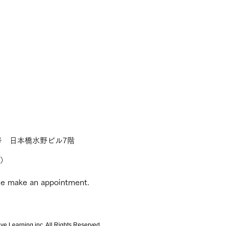
号 日本橋水野ビル7階
0）
ase make an appointment.
e Learning inc. All Rights
Reserved.