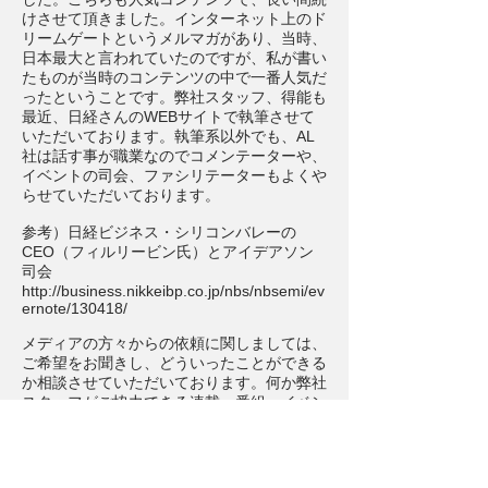
けさせて頂きました。インターネット上のド
リームゲートというメルマガがあり、当時、
日本最大と言われていたのですが、私が書い
たものが当時のコンテンツの中で一番人気だ
ったということです。弊社スタッフ、得能も
最近、日経さんのWEBサイトで執筆させて
いただいております。執筆系以外でも、AL
社は話す事が職業なのでコメンテーターや、
イベントの司会、ファシリテーターもよくや
らせていただいております。
参考）日経ビジネス・シリコンバレーの
CEO（フィルリービン氏）とアイデアソン
司会
http://business.nikkeibp.co.jp/nbs/nbsemi/ev
ernote/130418/
メディアの方々からの依頼に関しましては、
ご希望をお聞きし、どういったことができる
か相談させていただいております。何か弊社
スタッフがご協力できる連載、番組、イベン
トなどありましたらいつでもご相談くださ
い。