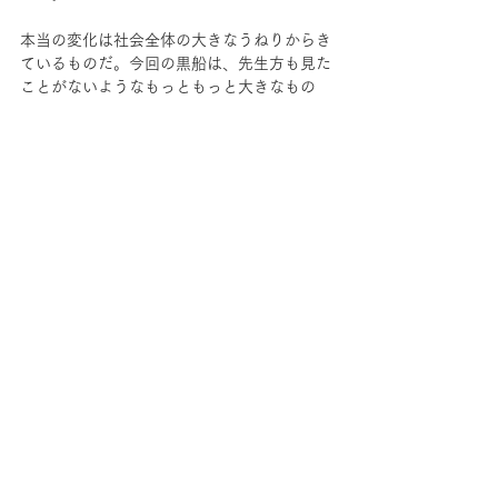
本当の変化は社会全体の大きなうねりからき
ているものだ。今回の黒船は、先生方も見た
ことがないようなもっともっと大きなもの
だ。
変化の匂いを嗅ぎ別け、学校という器を超え
た動きが必要になって来る。
この先生方には、ビジネス界の方々、さらに
は外国の方々もどんどん紹介していきたい。
そういう「匂い」を感じ取れる先生、あるい
は感じ取りたいと思っている先生は、是非、
このコミュニティにいらしてください。
こちらでどうぞ！
●先生向けコミュニティ・登録ページ
http://www.als.co.jp/community2
#教育
プロジェクト