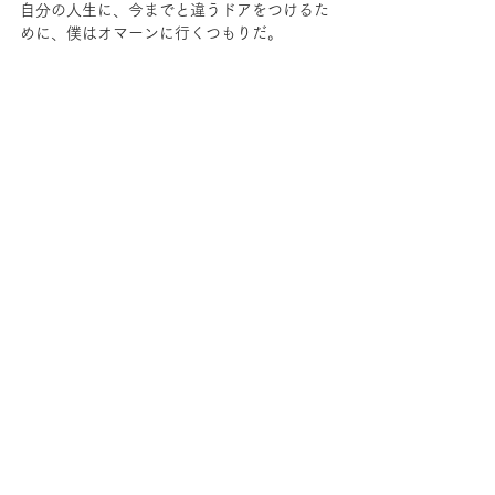
自分の人生に、今までと違うドアをつけるた
めに、僕はオマーンに行くつもりだ。
■今回は格安で！
あ、そうそう！