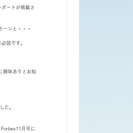
レポートが掲載さ
カーンと・・・
は必読です。
に興味ありとお知
した。
rbes11月号に