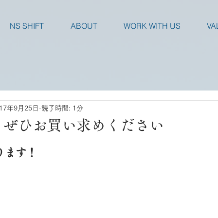
NS SHIFT
ABOUT
WORK WITH US
VA
017年9月25日
読了時間: 1分
掲載｜ぜひお買い求めください
ります！