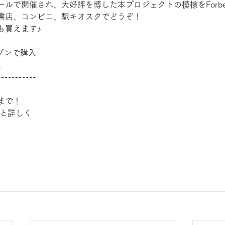
ルで開催され、大好評を博した本プロジェクトの模様をForbes1
書店、コンビニ、駅キオスクでどうぞ！
も買えます♪
マゾンで購入
g
-----------
まで！
っと詳しく