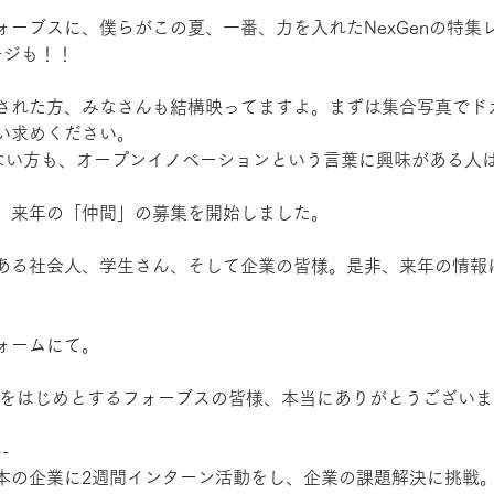
ォーブスに、僕らがこの夏、一番、力を入れたNexGenの特集
ージも！！
された方、みなさんも結構映ってますよ。まずは集合写真でド
い求めください。
ていない方も、オープンイノベーションという言葉に興味がある人
、来年の「仲間」の募集を開始しました。
ある社会人、学生さん、そして企業の皆様。是非、来年の情報
ォームにて。
んをはじめとするフォーブスの皆様、本当にありがとうございま
--
の企業に2週間インターン活動をし、企業の課題解決に挑戦。Fo