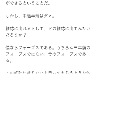
ができるということだ。
しかし、中途半端はダメ。
雑誌に出れるとして、どの雑誌に出てみたい
だろうか？
僕ならフォーブスである。もちろん三年前の
フォーブスではない。今のフォーブスであ
る。
この雑誌に載りたいと思ってもらうような体
験を演出しなければ、ただの紙切れである。
しかし、写真やデザインが良ければ雑誌は強
力なプレゼンツールになる。
「フォーブスは僕にとって名刺がわりなんで
すよ。これがあれば誰とだってあうことがで
き、どんなイベントだって実施することがで
きる。だからこの版権を買い取ったんです。
僕は雑誌単体でビジネスをする気は無い。雑