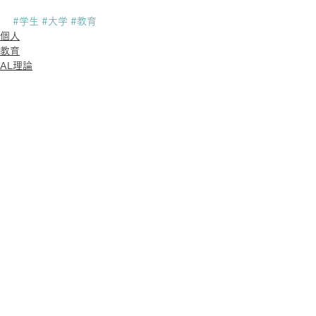
#学生
#大学
#教育
個人
教育
AL理論
すべて表示
最新記事