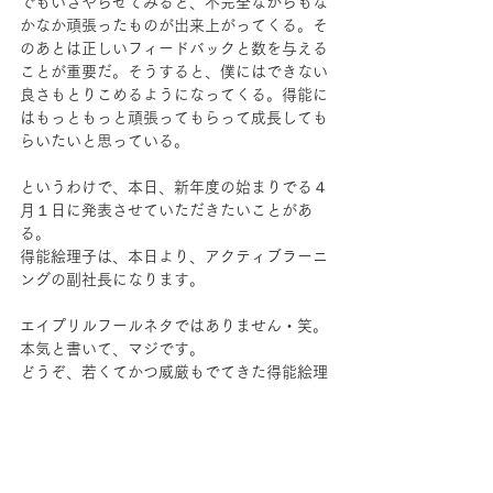
でもいざやらせてみると、不完全ながらもな
かなか頑張ったものが出来上がってくる。そ
のあとは正しいフィードバックと数を与える
ことが重要だ。そうすると、僕にはできない
良さもとりこめるようになってくる。得能に
はもっともっと頑張ってもらって成長しても
らいたいと思っている。
というわけで、本日、新年度の始まりでる４
月１日に発表させていただきたいことがあ
る。
得能絵理子は、本日より、アクティブラーニ
ングの副社長になります。
エイプリルフールネタではありません・笑。
本気と書いて、マジです。
どうぞ、若くてかつ威厳もでてきた得能絵理
子を、今後とも、どうぞよろしくお願いいた
します。