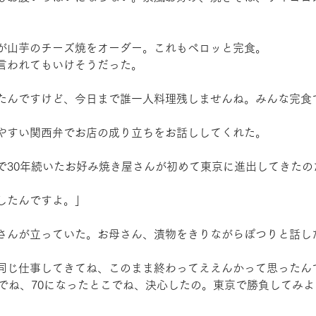
が山芋のチーズ焼をオーダー。これもペロッと完食。
言われてもいけそうだった。
たんですけど、今日まで誰一人料理残しませんね。みんな完食
やすい関西弁でお店の成り立ちをお話ししてくれた。
で30年続いたお好み焼き屋さんが初めて東京に進出してきたの
したんですよ。」
さんが立っていた。お母さん、漬物をきりながらぽつりと話し
同じ仕事してきてね、このまま終わってええんかって思ったん
れでね、70になったとこでね、決心したの。東京で勝負してみ