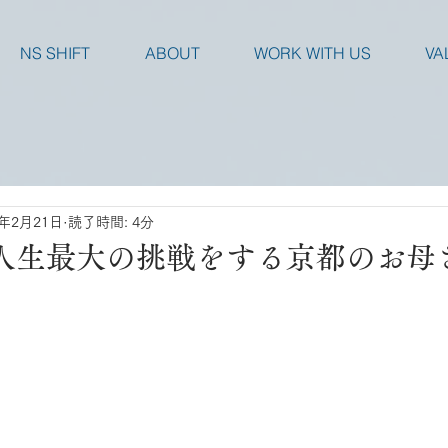
NS SHIFT
ABOUT
WORK WITH US
VA
6年2月21日
読了時間: 4分
て人生最大の挑戦をする京都のお母