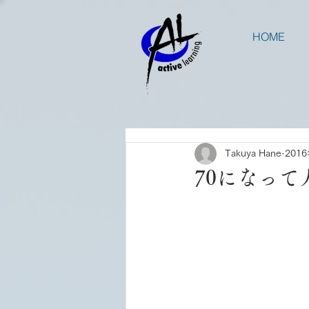
HOME
Takuya Hane
201
70になっ