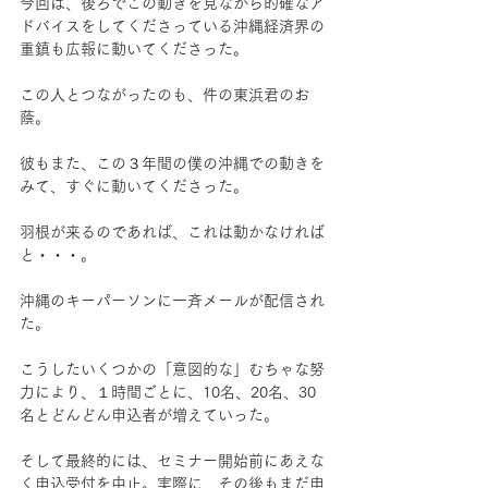
今回は、後ろでこの動きを見ながら的確なア
ドバイスをしてくださっている沖縄経済界の
重鎮も広報に動いてくださった。
この人とつながったのも、件の東浜君のお
蔭。
彼もまた、この３年間の僕の沖縄での動きを
みて、すぐに動いてくださった。
羽根が来るのであれば、これは動かなければ
と・・・。
沖縄のキーパーソンに一斉メールが配信され
た。
こうしたいくつかの「意図的な」むちゃな努
力により、１時間ごとに、10名、20名、30
名とどんどん申込者が増えていった。
そして最終的には、セミナー開始前にあえな
く申込受付を中止。実際に、その後もまだ申