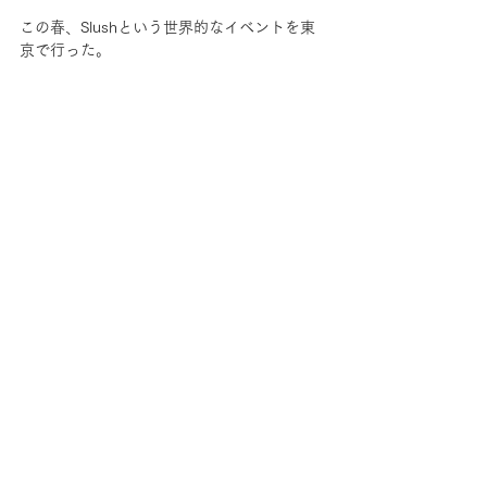
この春、Slushという世界的なイベントを東
京で行った。
その時も、今回のセミナーと同じようなこと
を体験した。
日本で、スタートアップイベントを行って、
世界から注目してもらい、日本の若者に大き
な刺激を与えたい。フィンランドのようなレ
ーザービームが飛び交う、かっこよい空間を
作りたい。
目標に皆が共感しあい、参加するメンバーが
次々に増えていった。そして誰もが自主的に
やるべきこと、やれることを回してくれた。
トップリーダーなどいなかった。皆が、自分
でできることをやってくれた。
皆でサッカーをしている感じだった。しかも
一つではなく、複数のボールが次々にパスさ