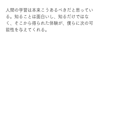
人間の学習は本来こうあるべきだと思ってい
る。知ることは面白いし、知るだけではな
く、そこから得られた体験が、僕らに次の可
能性を与えてくれる。
残念ながら、教室の学習からは、そうした衝
動が呼び起こりづらい。
「情報」はただの「情報」である。「体験」
を通して初めて、調理が可能になる。「食
材」に「熱」を加えないと調理ができないよ
うに、人間の学習にも「体験」は不可欠であ
る。
僕らの旅行は、ただの新婚旅行ではなく、二
人にとって人生に大きな影響を与えてくれる
ような旅にしたいなと思っている。かつ、そ
れが周り回って僕の仕事や妻の仕事にも良い
影響を与えていくようなものになれば最高
だ。